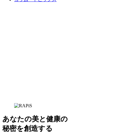
あなたの
美
と
健康
の
秘密を創造
する